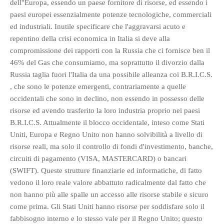
dell''Europa, essendo un paese fornitore di risorse, ed essendo i
paesi europei essenzialmente potenze tecnologiche, commerciali
ed industriali. Inutile specificare che l'aggravarsi acuto e
repentino della crisi economica in Italia si deve alla
compromissione dei rapporti con la Russia che ci fornisce ben il
46% del Gas che consumiamo, ma soprattutto il divorzio dalla
Russia taglia fuori l'Italia da una possibile alleanza coi B.R.I.C.S.
, che sono le potenze emergenti, contrariamente a quelle
occidentali che sono in declino, non essendo in possesso delle
risorse ed avendo trasferito la loro industria proprio nei paesi
B.R.I.C.S. Attualmente il blocco occidentale, inteso come Stati
Uniti, Europa e Regno Unito non hanno solvibilità a livello di
risorse reali, ma solo il controllo di fondi d'investimento, banche,
circuiti di pagamento (VISA, MASTERCARD) o bancari
(SWIFT). Queste strutture finanziarie ed informatiche, di fatto
vedono il loro reale valore abbattuto radicalmente dal fatto che
non hanno più alle spalle un accesso alle risorse stabile e sicuro
come prima. Gli Stati Uniti hanno risorse per soddisfare solo il
fabbisogno interno e lo stesso vale per il Regno Unito; questo