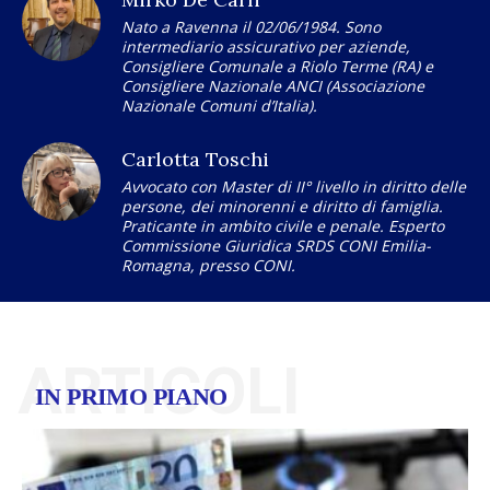
Nato a Ravenna il 02/06/1984. Sono
intermediario assicurativo per aziende,
Consigliere Comunale a Riolo Terme (RA) e
Consigliere Nazionale ANCI (Associazione
Nazionale Comuni d’Italia).
Carlotta Toschi
Avvocato con Master di II° livello in diritto delle
persone, dei minorenni e diritto di famiglia.
Praticante in ambito civile e penale. Esperto
Commissione Giuridica SRDS CONI Emilia-
Romagna, presso CONI.
ARTICOLI
IN PRIMO PIANO