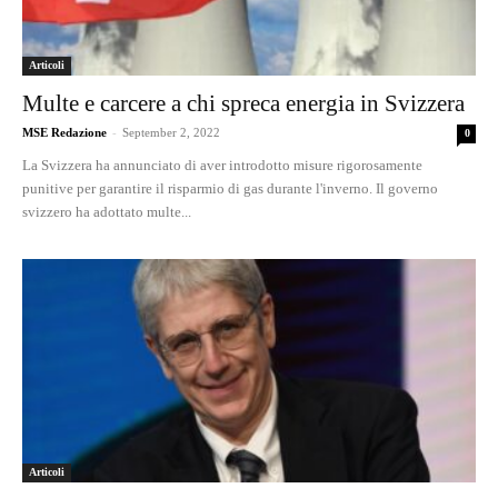
Articoli
Multe e carcere a chi spreca energia in Svizzera
MSE Redazione
-
September 2, 2022
0
La Svizzera ha annunciato di aver introdotto misure rigorosamente
punitive per garantire il risparmio di gas durante l'inverno. Il governo
svizzero ha adottato multe...
Articoli