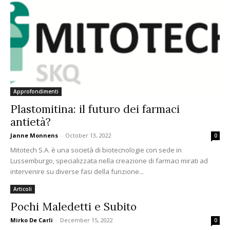
Approfondimenti
Plastomitina: il futuro dei farmaci
antietà?
Janne Monnens
-
October 13, 2022
0
Mitotech S.A. è una società di biotecnologie con sede in
Lussemburgo, specializzata nella creazione di farmaci mirati ad
intervenire su diverse fasi della funzione...
Articoli
Pochi Maledetti e Subito
Mirko De Carli
-
December 15, 2022
0