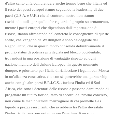
d'altro canto ci fa comprendere anche troppo bene che l'Italia ed
il resto dei paesi europei stanno seguendo la leadership di due
paesi (U.S.A. e U.K.) che al contrario nostro non stanno
rischiando nulla per quello che riguarda il proprio sostentamento,
mentre i paesi europei che dipendono dall'importazione di
risorse, stanno affrontando nel concreto le conseguenze di queste
scelte, che vengono da Washington e sono caldeggiate dal
Regno Unito, che in questo modo consolida definitivamente il
proprio status di potenza privilegiata nel blocco occidentale,
trovandosi in una posizione di vantaggio rispetto ad ogni
nazione membro dell'Unione Europea. In questo momento
dunque, è prioritario per l'Italia di riallacciare i legami con Mosca
in un'alleanza eurasiatica, che con sé porterebbe una partnership
anche con gli altri paesi B.R.I.C.S. , inclusa l'India ed il Sud
Africa, che sono i detentori delle risorse e possono darci modo di
progettare un futuro florido, fatto di accordi dal ritorno concreto,
non come le manipolazioni menzognere di chi promette Gas
liquido a prezzi esorbitanti, che avrebbero tra l'altro devastato
l'industria italiana, per poi proporre l'apertura di un solo