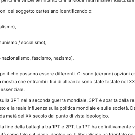
E perché è vincente fintanto che la Modernità rimane indiscussa 
oni del soggetto cartesiano identificandolo:
ralismo),
omunismo / socialismo),
 — nazionalismo, fascismo, nazismo).
orie politiche possono essere differenti. Ci sono (c’erano) opzi
mostra che entrambi i tipi di alleanze sono state testate nel XX 
 essenziale.
ulla 3PT nella seconda guerra mondiale, 3PT è sparita dalla real
o e la reale influenza sulla politica mondiale e sulle società. D
nda metà del XX secolo dal punto di vista ideologico.
 la fine della battaglia tra 1PT e 2PT. La 1PT ha definitivamente
tà come tale sul piano ideologico. Il liberalismo ha trionfato ed 