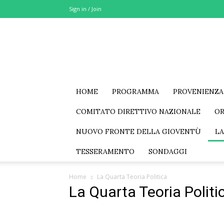
Sign in / Join
MSE
–
Movimento
Sociale
Eurasia
HOME
PROGRAMMA
PROVENIENZA
COMITATO DIRETTIVO NAZIONALE
O
NUOVO FRONTE DELLA GIOVENTÙ
LA
TESSERAMENTO
SONDAGGI
Home
La Quarta Teoria Politica
La Quarta Teoria Politi