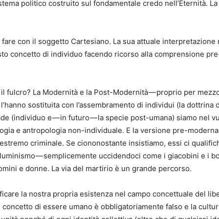
sistema politico costruito sul fondamentale credo nell’Eternità. 
are con il soggetto Cartesiano. La sua attuale interpretazione n
to concetto di individuo facendo ricorso alla comprensione pr
il fulcro? La Modernità e la Post-Modernità — proprio per mezzo
 l’hanno sostituita con l’assembramento di individui (la dottrina d
de (individuo e — in futuro — la specie post-umana) siamo nel vu
ogia e antropologia non-individuale. E la versione pre-moderna
 estremo criminale. Se ciononostante insistiamo, essi ci qualifi
lluminismo — semplicemente uccidendoci come i giacobini e i bol
uomini e donne. La via del martirio è un grande percorso.
ficare la nostra propria esistenza nel campo concettuale del libe
concetto di essere umano è obbligatoriamente falso e la cultura 