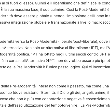
 al di fuori di esso). Quindi è il liberalismo che definisce le co
. È la sua massima fase, il suo culmine. Così la Post-Modernità è
Modernità deve essere globale (unendo l’implosione dell’uomo in
essiva integrazione globale e transnazionale a livello macrosc
rnità verso la Post-Modernità (liberale/post-liberale), dove i pr
n’Alternativa. Non solo un’alternativa al liberalismo (1PT), ma l
ernità politica. 1PT ha lottato negli ultimi secoli contro 3PT e 2
i è in cerca dell’Alternativa (4PT) non dovrebbe essere più ipno
 della Pre-Modernità è l’unico passo logico. Qui ci incontriamo c
della Pre-Modernità, intesa non come il passato, ma come una st
ico (dove esistono l’Eternità, il Dio o gli dèi, angeli, anime, il
ualcosa che non è più) con connotazione negativa è essenzialme
tà e dell’assolutizzazione del tempo(divenire). La Pre-Modernità