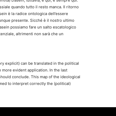
ntità) Dasein, tuttavia, è qui, è sempre qui.
siale quando tutto il resto manca. Il ritorno
sein è la radice ontologica dell’essere
unque presente. Sicché è il nostro ultimo
 Dasein possiamo fare un salto escatologico
tenziale, altrimenti non sarà che un
 explicit) can be translated in the political
e more evident application. In the last
hould conclude. This map of the ideological
 to interpret correctly the (political)