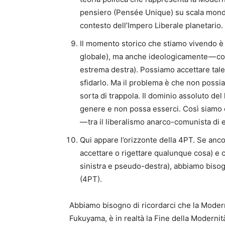
pensiero (Pensée Unique) su scala mondial
contesto dell’Impero Liberale planetario
Il momento storico che stiamo vivendo è 
globale), ma anche ideologicamente — con il
estrema destra). Possiamo accettare tale 
sfidarlo. Ma il problema è che non possi
sorta di trappola. Il dominio assoluto del
genere e non possa esserci. Così siamo cos
— tra il liberalismo anarco-comunista di e
Qui appare l’orizzonte della 4PT. Se anc
accettare o rigettare qualunque cosa) e c
sinistra e pseudo-destra), abbiamo bisogn
(4PT).
Abbiamo bisogno di ricordarci che la Modernit
Fukuyama, è in realtà la Fine della Modernit