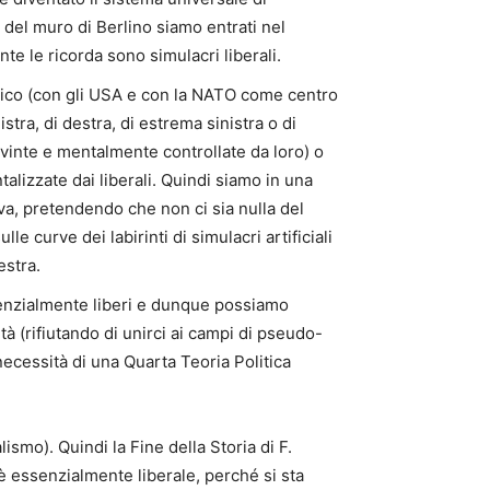
 del muro di Berlino siamo entrati nel
e le ricorda sono simulacri liberali.
tico (con gli USA e con la NATO come centro
stra, di destra, di estrema sinistra o di
nvinte e mentalmente controllate da loro) o
lizzate dai liberali. Quindi siamo in una
iva, pretendendo che non ci sia nulla del
e curve dei labirinti di simulacri artificiali
estra.
senzialmente liberi e dunque possiamo
à (rifiutando di unirci ai campi di pseudo-
ecessità di una Quarta Teoria Politica
ismo). Quindi la Fine della Storia di F.
è essenzialmente liberale, perché si sta