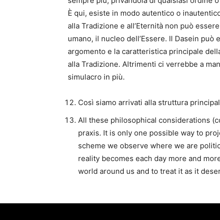
sempre più, privandola di qualsiasi ordine o u
È qui, esiste in modo autentico o inautentico
alla Tradizione e all’Eternità non può essere
umano, il nucleo dell’Essere. Il Dasein può
argomento e la caratteristica principale del
alla Tradizione. Altrimenti ci verrebbe a ma
simulacro in più.
Così siamo arrivati alla struttura princip
All these philosophical considerations (co
praxis. It is only one possible way to proj
scheme we observe where we are political
reality becomes each day more and more t
world around us and to treat it as it dese