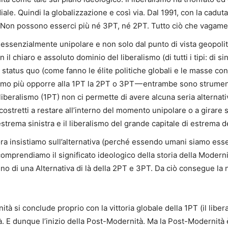
e. Quindi la globalizzazione e così via. Dal 1991, con la caduta
. Non possono esserci più né 3PT, né 2PT. Tutto ciò che vagament
essenzialmente unipolare e non solo dal punto di vista geopoli
 chiaro e assoluto dominio del liberalismo (di tutti i tipi: di sini
status quo (come fanno le élite politiche globali e le masse co
amo più opporre alla 1PT la 2PT o 3PT — entrambe sono strumenta
 liberalismo (1PT) non ci permette di avere alcuna seria alternat
tretti a restare all’interno del momento unipolare o a girare sull
strema sinistra e il liberalismo del grande capitale di estrema d
ora insistiamo sull’alternativa (perché essendo umani siamo es
omprendiamo il significato ideologico della storia della Modernit
o di una Alternativa di là della 2PT e 3PT. Da ciò consegue la n
à si conclude proprio con la vittoria globale della 1PT (il liberal
à. E dunque l’inizio della Post-Modernità. Ma la Post-Modernità 