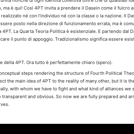
nità nonché di ogni identità collettiva (oltre che di qualsiasi ide
, ma è qui! Così 4PT invita a prendere il Dasein come il fulcro as
 realizzato né con l’individuo né con la classe o la nazione. Il Da
 essere posto nella direzione di funzionamento errata, ma è com
la 4PT. La Quarta Teoria Politica è esistenziale. E partendo dal
ncare il punto di appoggio. Tradizionalismo significa essere esis
ale della 4PT. Ora tutto è perfettamente chiaro (spero).
nceptual steps rendering the structure of Fourth Political Theory
ect the main idea of 4PT to the reality of many other, but it is th
ly, with whom we have to fight and what kind of alliances we s
ransparent and obvious. So now we are fully prepared and armed
rves.