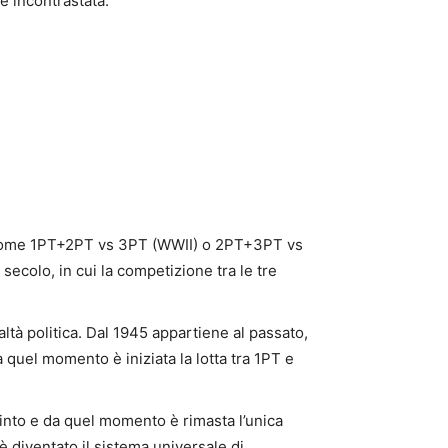
e incontrastata.
oni come 1PT+2PT vs 3PT (WWII) o 2PT+3PT vs
secolo, in cui la competizione tra le tre
tà politica. Dal 1945 appartiene al passato,
a quel momento è iniziata la lotta tra 1PT e
 vinto e da quel momento è rimasta l’unica
è diventato il sistema universale di