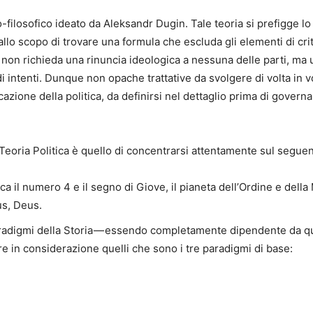
o-filosofico ideato da Aleksandr Dugin. Tale teoria si prefigge lo 
o scopo di trovare una formula che escluda gli elementi di criti
ca non richieda una rinuncia ideologica a nessuna delle parti, m
ntenti. Dunque non opache trattative da svolgere di volta in vo
cazione della politica, da definirsi nel dettaglio prima di governa
a Teoria Politica è quello di concentrarsi attentamente sul segue
dica il numero 4 e il segno di Giove, il pianeta dell’Ordine e de
us, Deus.
paradigmi della Storia — essendo completamente dipendente da qu
 in considerazione quelli che sono i tre paradigmi di base: