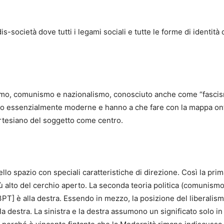
s-società dove tutti i legami sociali e tutte le forme di identità c
eralismo, comunismo e nazionalismo, conosciuto anche come “fas
 sono essenzialmente moderne e hanno a che fare con la mappa on
cartesiano del soggetto come centro.
llo spazio con speciali caratteristiche di direzione. Così la prima
ù alto del cerchio aperto. La seconda teoria politica (comunismo/
3PT] è alla destra. Essendo in mezzo, la posizione del liberalismo
la destra. La sinistra e la destra assumono un significato solo in 