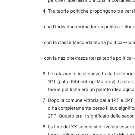
perché il liberalismo è così importante. 
Tre teorie politiche propongono tre versi
· con l’individuo (prima teoria politica — libe
· con la classe (seconda teoria politica — c
· con la nazione/razza (terza teoria politica
Le relazioni e le alleanze tra le tre te
1PT (patto Ribbentrop-Molotov). La storia 
teorie politiche era un paletto ideologico
Dopo la comune vittoria della 1PT e 2PT s
o ha completamente perso il suo significat
2PT. Questo era il significato della seco
La fine del XX secolo si è rivelata essere
teoria politica che rappresenta la Moderni