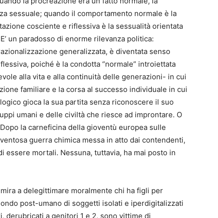
quando la procreazione era un fatto normale, la
enza sessuale; quando il comportamento normale è la
azione cosciente e riflessiva è la sessualità orientata
 E’ un paradosso di enorme rilevanza politica:
razionalizzazione generalizzata, è diventata senso
lessiva, poiché è la condotta “normale” introiettata
ole alla vita e alla continuità delle generazioni- in cui
uzione familiare e la corsa al successo individuale in cui
ologico gioca la sua partita senza riconoscere il suo
ruppi umani e delle civiltà che riesce ad improntare. O
. Dopo la carneficina della gioventù europea sulle
aventosa guerra chimica messa in atto dai contendenti,
di essere mortali. Nessuna, tuttavia, ha mai posto in
 mira a delegittimare moralmente chi ha figli per
ondo post-umano di soggetti isolati e iperdigitalizzati
 derubricati a genitori 1 e 2, sono vittime di