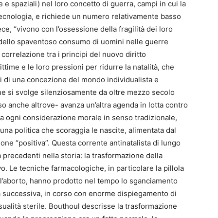
 e spaziali) nel loro concetto di guerra, campi in cui la
tecnologia, e richiede un numero relativamente basso
ce, “vivono con l’ossessione della fragilità dei loro
 e dello spaventoso consumo di uomini nelle guerre
 correlazione tra i principi del nuovo diritto
ttime e le loro pressioni per ridurre la natalità, che
 di una concezione del mondo individualista e
che si svolge silenziosamente da oltre mezzo secolo
so anche altrove- avanza un’altra agenda in lotta contro
 da ogni considerazione morale in senso tradizionale,
una politica che scoraggia le nascite, alimentata dal
one “positiva”. Questa corrente antinatalista di lungo
precedenti nella storia: la trasformazione della
vo. Le tecniche farmacologiche, in particolare la pillola
ll’aborto, hanno prodotto nel tempo lo sganciamento
pa successiva, in corso con enorme dispiegamento di
ualità sterile. Bouthoul descrisse la trasformazione