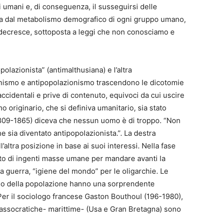
i umani e, di conseguenza, il susseguirsi delle
ta dal metabolismo demografico di ogni gruppo umano,
 decresce, sottoposta a leggi che non conosciamo e
olazionista” (antimalthusiana) e l’altra
onismo e antipopolazionismo trascendono le dicotomie
accidentali e prive di contenuto, equivoci da cui uscire
o originario, che si definiva umanitario, sia stato
809-1865) diceva che nessun uomo è di troppo. “Non
 sia diventato antipopolazionista.”. La destra
altra posizione in base ai suoi interessi. Nella fase
orto di ingenti masse umane per mandare avanti la
a guerra, “igiene del mondo” per le oligarchie. Le
clino della popolazione hanno una sorprendente
 Per il sociologo francese Gaston Bouthoul (196-1980),
alassocratiche- marittime- (Usa e Gran Bretagna) sono