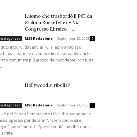
L’uomo che trasbordò il PCI da
Stalin a Rockefeller – Via
Congresso Ebraico –...
MSE Redazione
-
September 22, 2023
ncategorized
0
duto il Muro, davanti al PCI si apriva l’abisso.
schiava sparire e diventare impresentabile anche il
rtito comunista più grosso dell’Occidente, con tutta
..
Hollywood si ribella?
MSE Redazione
-
September 21, 2023
ncategorized
0
elite del Partito Democratico USA? “ha svenduto la
asse operaia per decenni”, “sono comprati e
gati”, sono “merda”. Queste verità indicibili non le
 scritte...