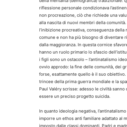
della mentalità (demografica) tradizionale: 
riflessione personale condizionava l’astin
non procreazione, ciò che richiede una valut
alla nascita di nuovi membri della comunità.
l’inibizione procreativa, conseguenza della 
comune e non ha più bisogno di diventare rif
dalla maggioranza. In questa cornice sfavorev
hanno un ruolo primario lo sfascio dell’istit
i figli sono un ostacolo – l’antinatalismo ide
ovvio approdo: la fine delle comunità, dei g
forse, esattamente quello è il suo obiettivo
trincee della prima guerra mondiale e la sp
Paul Valéry scrisse: adesso le civiltà sanno 
essere un preciso progetto suicida.
In quanto ideologia negativa, l’antinatalismo
imporre un ethos anti familiare adattato al m
imposto dalle classi dominanti. Padri e madri,