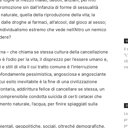
 promozione sin dall’infanzia di forme di sessualità
 naturale, quella della riproduzione della vita; la
alle droghe ai farmaci, all’alcool, dal gioco al sesso;
l’individualismo estremo che vede nell’Altro un nemico
edere?
U
Il
na – che chiama se stessa cultura della cancellazione
“L
è l’odio per la vita, il disprezzo per l’essere umano e,
ob
stili di vita il cui tratto comune è l’interruzione
ne
rofondamente pessimistica, angosciosa e angosciante
 cui esito inevitabile è la fine di una civilizzazione
ontaria, addirittura felice di cancellare se stessa, un
comprensibile condotta suicida di certi cetacei che
nto naturale, l’acqua, per finire spiaggiati sulla
U
Lo
pr
pr
ientali, geopolitiche, sociali, oltreché demografiche.