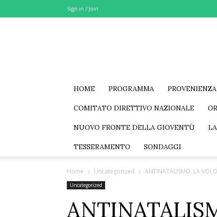
Sign in / Join
MSE
–
Movimento
Sociale
Eurasia
HOME
PROGRAMMA
PROVENIENZA
COMITATO DIRETTIVO NAZIONALE
O
NUOVO FRONTE DELLA GIOVENTÙ
LA
TESSERAMENTO
SONDAGGI
Home
Uncategorized
ANTINATALISMO, LA VOLONT
Uncategorized
ANTINATALISM