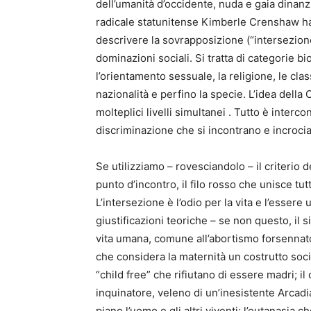
dell’umanità d’occidente, nuda e gaia dinanzi
radicale statunitense Kimberle Crenshaw ha i
descrivere la sovrapposizione (“intersezione
dominazioni sociali. Si tratta di categorie bi
l’orientamento sessuale, la religione, le classi 
nazionalità e perfino la specie. L’idea dell
molteplici livelli simultanei . Tutto è inter
discriminazione che si incontrano e incroci
Se utilizziamo – rovesciandolo – il criterio d
punto d’incontro, il filo rosso che unisce t
L’intersezione è l’odio per la vita e l’esser
giustificazioni teoriche – se non questo, il 
vita umana, comune all’abortismo forsennato
che considera la maternità un costrutto so
“child free” che rifiutano di essere madri; i
inquinatore, veleno di un’inesistente Arcad
piano l’uomo e gli altri viventi; l’eutanasia c