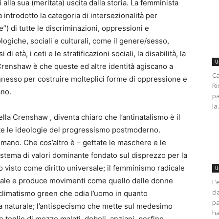
 alla sua (meritata) uscita dalla storia. La femminista
ntrodotto la categoria di intersezionalità per
”) di tutte le discriminazioni, oppressioni e
ologiche, sociali e culturali, come il genere/sesso,
di età, i ceti e le stratificazioni sociali, la disabilità, la
U
a Crenshaw è che queste ed altre identità agiscano a
Ca
connesso per costruire molteplici forme di oppressione e
Ri
ano.
pa
la.
ella Crenshaw , diventa chiaro che l’antinatalismo è il
utte le ideologie del progressismo postmoderno.
e umano. Che cos’altro è – gettate le maschere e le
sistema di valori dominante fondato sul disprezzo per la
 visto come diritto universale; il femminismo radicale
U
ciale e produce movimenti come quello delle donne
L’
cl
l climatismo green che odia l’uomo in quanto
pa
ia naturale; l’antispecismo che mette sul medesimo
ha
he toglie di mezzo malati, deboli, anziani, perfino