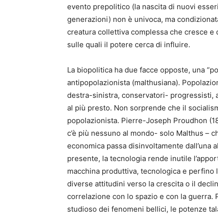
evento prepolitico (la nascita di nuovi esser
generazioni) non è univoca, ma condiziona
creatura collettiva complessa che cresce e
sulle quali il potere cerca di influire.
La biopolitica ha due facce opposte, una “pop
antipopolazionista (malthusiana). Popolazi
destra-sinistra, conservatori- progressisti, 
al più presto. Non sorprende che il socialism
popolazionista. Pierre-Joseph Proudhon (1
c’è più nessuno al mondo- solo Malthus – che
economica passa disinvoltamente dall’una all’
presente, la tecnologia rende inutile l’app
macchina produttiva, tecnologica e perfino l
diverse attitudini verso la crescita o il de
correlazione con lo spazio e con la guerra.
studioso dei fenomeni bellici, le potenze t