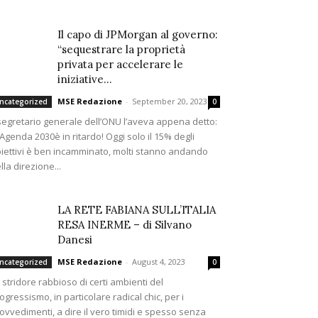
Il capo di JPMorgan al governo:
“sequestrare la proprietà
privata per accelerare le
iniziative...
MSE Redazione
-
September 20, 2023
ncategorized
0
 segretario generale dell’ONU l’aveva appena detto:
’Agenda 2030è in ritardo! Oggi solo il 15% degli
iettivi è ben incamminato, molti stanno andando
lla direzione...
LA RETE FABIANA SULL’ITALIA
RESA INERME – di Silvano
Danesi
MSE Redazione
-
August 4, 2023
ncategorized
0
 stridore rabbioso di certi ambienti del
ogressismo, in particolare radical chic, per i
ovvedimenti, a dire il vero timidi e spesso senza