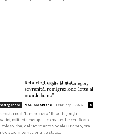
Roberto Jonghi: “Patria,
Continue to the category
sovranità, remigrazione, lotta al
mondialismo”
MSE Redazione
-
February 1, 2026
ncategorized
0
tervistiamo il "barone nero" Roberto Jonghi
varini, militante metapolitico ma anche certificato
litologo, che, del Movimento Sociale Europeo, ora
ntro studi internazionali, è stato...