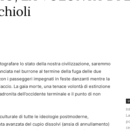
chioli
grafare lo stato della nostra civilizzazione, saremmo
anciata nel burrone al termine della fuga delle due
 con i passeggeri impegnati in feste danzanti mentre la
accio. La gaia morte, una tenace volontà di estinzione
padronita dell’occidente terminale e il punto di non
U
In
La
culturale di tutte le ideologie postmoderne,
po
ta avanzata del cupio dissolvi (ansia di annullamento)
ce