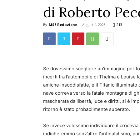
di Roberto Pec
By
MSE Redazione
-
August 4, 2023
213
Se dovessimo scegliere un’immagine per foto
incerti tra l’automobile di Thelma e Louise l
amiche insoddisfatte, e il Titanic illuminato
nave correva verso la fatale montagna di ghi
mascherata da libertà, luce e diritti, si è im
ritorno è stato probabilmente superato.
Se invece volessimo individuare il crocevia 
indicheremmo senz’altro l’antinatalismo, pun