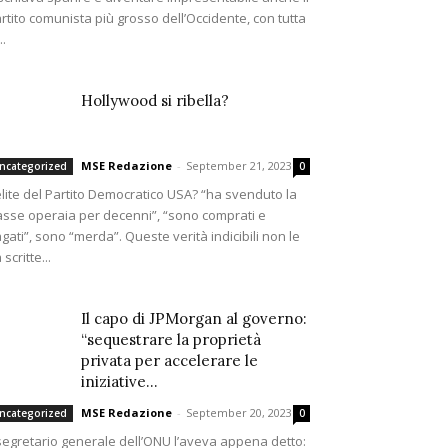
rtito comunista più grosso dell’Occidente, con tutta
..
Hollywood si ribella?
MSE Redazione
-
September 21, 2023
ncategorized
0
elite del Partito Democratico USA? “ha svenduto la
asse operaia per decenni”, “sono comprati e
gati”, sono “merda”. Queste verità indicibili non le
 scritte...
Il capo di JPMorgan al governo:
“sequestrare la proprietà
privata per accelerare le
iniziative...
MSE Redazione
-
September 20, 2023
ncategorized
0
 segretario generale dell’ONU l’aveva appena detto: