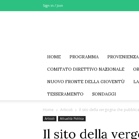
Sign in / Join
MSE
–
Movimento
Sociale
Eurasia
HOME
PROGRAMMA
PROVENIENZA
COMITATO DIRETTIVO NAZIONALE
O
NUOVO FRONTE DELLA GIOVENTÙ
LA
TESSERAMENTO
SONDAGGI
Home
Articoli
Il sito della vergogna che pubblica 
Articoli
Attualità Politica
Il sito della ve