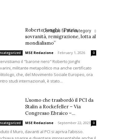
Roberto Jonghi: “Patria,
Continue to the category
sovranità, remigrazione, lotta al
mondialismo”
MSE Redazione
-
February 1, 2026
ncategorized
0
tervistiamo il "barone nero" Roberto Jonghi
varini, militante metapolitico ma anche certificato
litologo, che, del Movimento Sociale Europeo, ora
ntro studi internazionali, è stato...
L’uomo che trasbordò il PCI da
Stalin a Rockefeller – Via
Congresso Ebraico –...
MSE Redazione
-
September 22, 2023
ncategorized
0
duto il Muro, davanti al PCI si apriva l’abisso.
schiava sparire e diventare impresentabile anche il