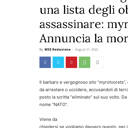
una lista degli o
assassinare: my
Annuncia la mor
By
MSE Redazione
-
August 21, 2022
Il barbaro e vergognoso sito “myrotvorets”, c
da arrestare o uccidere, accusandoli di ter
posto la scritta “eliminato” sul suo volto. Da
nome “NATO”.
Viene da
chiedersi se vogliamo davvero questo, per il