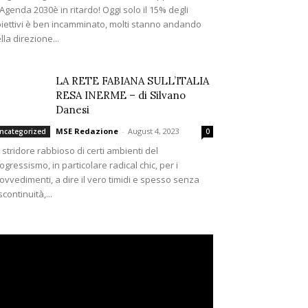
’Agenda 2030è in ritardo! Oggi solo il 15% degli
iettivi è ben incamminato, molti stanno andando
lla direzione...
LA RETE FABIANA SULL’ITALIA
RESA INERME – di Silvano
Danesi
MSE Redazione
-
August 4, 2023
ncategorized
0
 stridore rabbioso di certi ambienti del
ogressismo, in particolare radical chic, per i
ovvedimenti, a dire il vero timidi e spesso senza
scontinuità,...