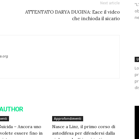
Next article
“L
ob
ATTENTATO DARYA DUGINA: Esce il video
ne
che inchioda il sicario
a.org
U
Lo
pr
pr
di
 AUTHOR
enti
Approfondimenti
Suicida – Ancora uno
Nasce a Linz, il primo corso di
 volete essere fino in
autodifesa per difendersi dalla