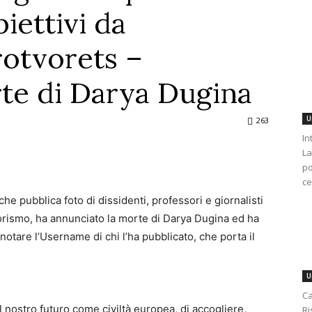
biettivi da
rotvorets –
te di Darya Dugina
U
263
In
La
po
ce
he pubblica foto di dissidenti, professori e giornalisti
rorismo, ha annunciato la morte di Darya Dugina ed ha
 notare l’Username di chi l’ha pubblicato, che porta il
U
Ca
 nostro futuro come civiltà europea, di accogliere,
Ri