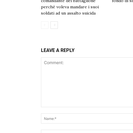
comandante del battaglione
fondo di s
perché voleva mandare i suoi
soldati ad un assalto suicida
LEAVE A REPLY