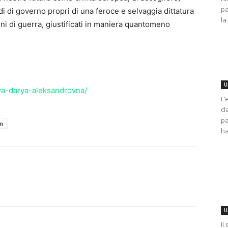
pa
i di governo propri di una feroce e selvaggia dittatura
la.
ini di guerra, giustificati in maniera quantomeno
U
ova-darya-aleksandrovna/
L’
cl
pa
n
ha
U
Il