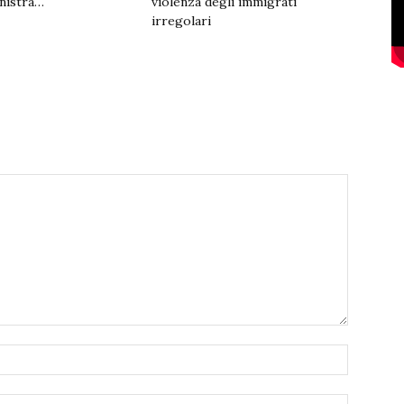
inistra…
violenza degli immigrati
irregolari