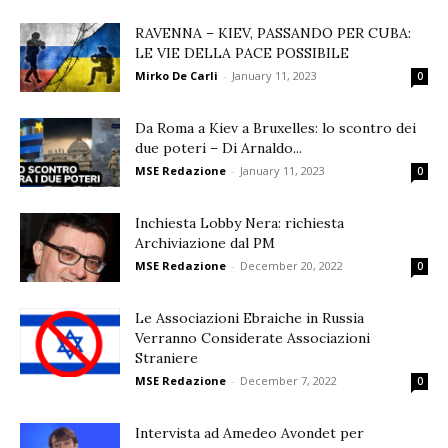
RAVENNA – KIEV, PASSANDO PER CUBA:
LE VIE DELLA PACE POSSIBILE
Mirko De Carli
-
January 11, 2023
0
Da Roma a Kiev a Bruxelles: lo scontro dei
due poteri – Di Arnaldo...
MSE Redazione
-
January 11, 2023
0
Inchiesta Lobby Nera: richiesta
Archiviazione dal PM
MSE Redazione
-
December 20, 2022
0
Le Associazioni Ebraiche in Russia
Verranno Considerate Associazioni
Straniere
MSE Redazione
-
December 7, 2022
0
Intervista ad Amedeo Avondet per