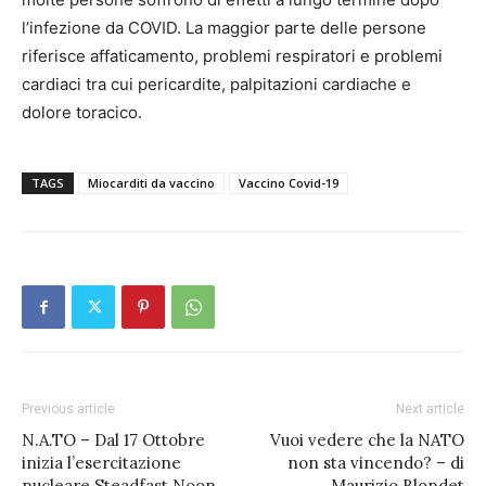
l’infezione da COVID. La maggior parte delle persone
riferisce affaticamento, problemi respiratori e problemi
cardiaci tra cui pericardite, palpitazioni cardiache e
dolore toracico.
TAGS
Miocarditi da vaccino
Vaccino Covid-19
Previous article
Next article
N.A.TO – Dal 17 Ottobre
Vuoi vedere che la NATO
inizia l’esercitazione
non sta vincendo? – di
nucleare Steadfast Noon
Maurizio Blondet