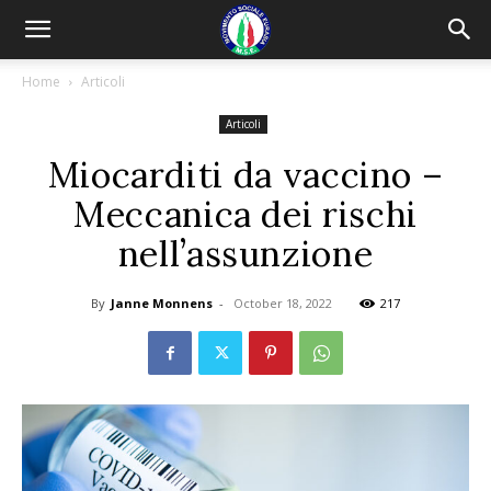
Home
Articoli
Articoli
Miocarditi da vaccino –
Meccanica dei rischi
nell’assunzione
By
Janne Monnens
-
October 18, 2022
217