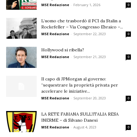
MSE Redazione
-
February 1, 2026
0
L’uomo che trasbordò il PCI da Stalin a
Rockefeller – Via Congresso Ebraico –...
MSE Redazione
-
September 22, 2023
0
Hollywood si ribella?
MSE Redazione
-
September 21, 2023
0
Il capo di JPMorgan al governo:
“sequestrare la proprietà privata per
accelerare le iniziative...
MSE Redazione
-
September 20, 2023
0
LA RETE FABIANA SULL’ITALIA RESA
INERME – di Silvano Danesi
MSE Redazione
-
August 4, 2023
0