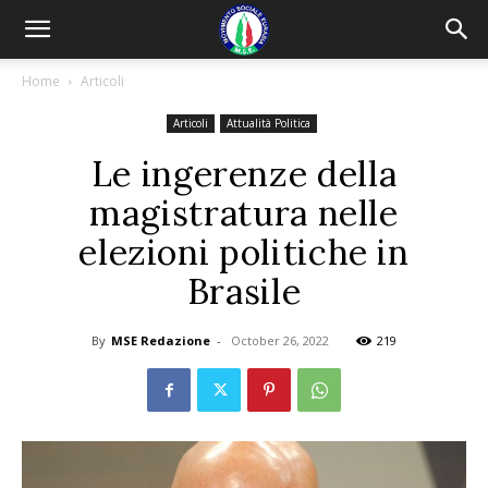
Home
Articoli
Articoli
Attualità Politica
Le ingerenze della
magistratura nelle
elezioni politiche in
Brasile
By
MSE Redazione
-
October 26, 2022
219