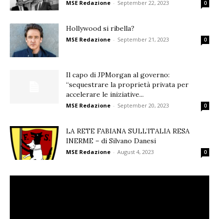
MSE Redazione
-
September 22, 2023
0
Hollywood si ribella?
MSE Redazione
-
September 21, 2023
0
Il capo di JPMorgan al governo:
“sequestrare la proprietà privata per
accelerare le iniziative...
MSE Redazione
-
September 20, 2023
0
LA RETE FABIANA SULL’ITALIA RESA
INERME – di Silvano Danesi
MSE Redazione
-
August 4, 2023
0