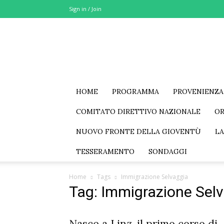
Sign in / Join
MSE
–
Movimento
Sociale
Eurasia
HOME
PROGRAMMA
PROVENIENZA
COMITATO DIRETTIVO NAZIONALE
O
NUOVO FRONTE DELLA GIOVENTÙ
LA
TESSERAMENTO
SONDAGGI
Home
Tags
Immigrazione Selvaggia
Tag: Immigrazione Sel
Nasce a Linz, il primo corso di