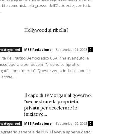
rtito comunista più grosso dell’Occidente, con tutta
..
Hollywood si ribella?
MSE Redazione
-
September 21, 2023
ncategorized
0
elite del Partito Democratico USA? “ha svenduto la
asse operaia per decenni”, “sono comprati e
gati”, sono “merda”. Queste verità indicibili non le
 scritte...
Il capo di JPMorgan al governo:
“sequestrare la proprietà
privata per accelerare le
iniziative...
MSE Redazione
-
September 20, 2023
ncategorized
0
 segretario generale dell’ONU l’aveva appena detto: