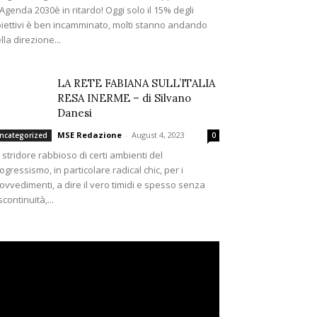
’Agenda 2030è in ritardo! Oggi solo il 15% degli
iettivi è ben incamminato, molti stanno andando
lla direzione...
LA RETE FABIANA SULL’ITALIA
RESA INERME – di Silvano
Danesi
MSE Redazione
-
August 4, 2023
ncategorized
0
 stridore rabbioso di certi ambienti del
ogressismo, in particolare radical chic, per i
ovvedimenti, a dire il vero timidi e spesso senza
scontinuità,...