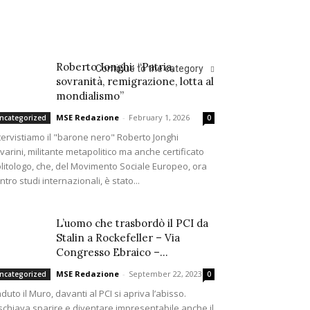
Roberto Jonghi: “Patria,
Continue to the category
sovranità, remigrazione, lotta al
mondialismo”
MSE Redazione
-
February 1, 2026
ncategorized
0
tervistiamo il "barone nero" Roberto Jonghi
varini, militante metapolitico ma anche certificato
litologo, che, del Movimento Sociale Europeo, ora
ntro studi internazionali, è stato...
L’uomo che trasbordò il PCI da
Stalin a Rockefeller – Via
Congresso Ebraico –...
MSE Redazione
-
September 22, 2023
ncategorized
0
duto il Muro, davanti al PCI si apriva l’abisso.
schiava sparire e diventare impresentabile anche il