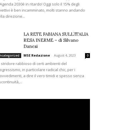
’Agenda 2030è in ritardo! Oggi solo il 15% degli
iettivi è ben incamminato, molti stanno andando
lla direzione...
LA RETE FABIANA SULL’ITALIA
RESA INERME – di Silvano
Danesi
MSE Redazione
-
August 4, 2023
ncategorized
0
 stridore rabbioso di certi ambienti del
ogressismo, in particolare radical chic, per i
ovvedimenti, a dire il vero timidi e spesso senza
scontinuità,...