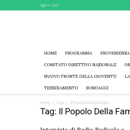
Sign in / Join
MSE
–
Movimento
Sociale
Eurasia
HOME
PROGRAMMA
PROVENIENZA
COMITATO DIRETTIVO NAZIONALE
O
NUOVO FRONTE DELLA GIOVENTÙ
LA
TESSERAMENTO
SONDAGGI
Home
Tags
Il Popolo Della Famiglia
Tag: Il Popolo Della Fam
Intervista di Radio Radicale a