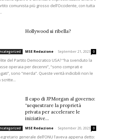
rtito comunista più grosso dell’Occidente, con tutta
..
Hollywood si ribella?
MSE Redazione
-
September 21, 2023
ncategorized
0
elite del Partito Democratico USA? “ha svenduto la
asse operaia per decenni”, “sono comprati e
gati”, sono “merda”. Queste verità indicibili non le
 scritte...
Il capo di JPMorgan al governo:
“sequestrare la proprietà
privata per accelerare le
iniziative...
MSE Redazione
-
September 20, 2023
ncategorized
0
 segretario generale dell’ONU l’aveva appena detto: