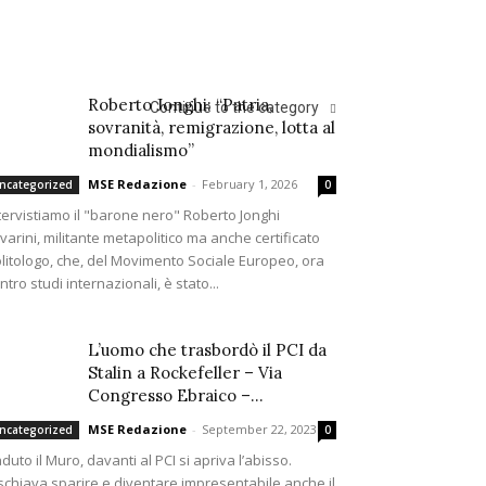
Roberto Jonghi: “Patria,
Continue to the category
sovranità, remigrazione, lotta al
mondialismo”
MSE Redazione
-
February 1, 2026
ncategorized
0
tervistiamo il "barone nero" Roberto Jonghi
varini, militante metapolitico ma anche certificato
litologo, che, del Movimento Sociale Europeo, ora
ntro studi internazionali, è stato...
L’uomo che trasbordò il PCI da
Stalin a Rockefeller – Via
Congresso Ebraico –...
MSE Redazione
-
September 22, 2023
ncategorized
0
duto il Muro, davanti al PCI si apriva l’abisso.
schiava sparire e diventare impresentabile anche il