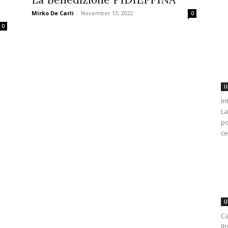
Mirko De Carli
-
November 13, 2022
0
0
U
In
La
po
ce
U
Ca
Ri