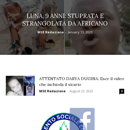
LUNA, 9 ANNI: STUPRATA E
STRANGOLATA DA AFRICANO
MSE Redazione
-
January 13, 2023
ATTENTATO DARYA DUGINA: Esce il video
che inchioda il sicario
MSE Redazione
-
August 23, 2022
0