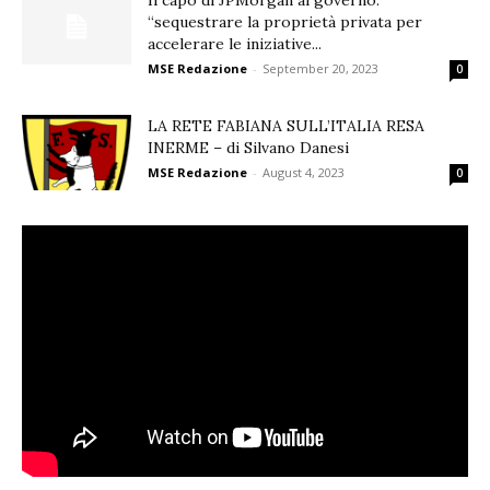
Il capo di JPMorgan al governo:
“sequestrare la proprietà privata per
accelerare le iniziative...
MSE Redazione
-
September 20, 2023
0
LA RETE FABIANA SULL’ITALIA RESA
INERME – di Silvano Danesi
MSE Redazione
-
August 4, 2023
0