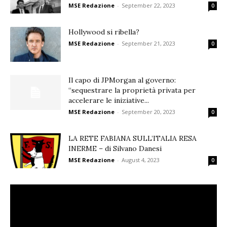
MSE Redazione
-
September 22, 2023
0
Hollywood si ribella?
MSE Redazione
-
September 21, 2023
0
Il capo di JPMorgan al governo:
“sequestrare la proprietà privata per
accelerare le iniziative...
MSE Redazione
-
September 20, 2023
0
LA RETE FABIANA SULL’ITALIA RESA
INERME – di Silvano Danesi
MSE Redazione
-
August 4, 2023
0