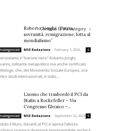
Roberto Jonghi: “Patria,
Continue to the category
sovranità, remigrazione, lotta al
mondialismo”
MSE Redazione
-
February 1, 2026
ncategorized
0
tervistiamo il "barone nero" Roberto Jonghi
varini, militante metapolitico ma anche certificato
litologo, che, del Movimento Sociale Europeo, ora
ntro studi internazionali, è stato...
L’uomo che trasbordò il PCI da
Stalin a Rockefeller – Via
Congresso Ebraico –...
MSE Redazione
-
September 22, 2023
ncategorized
0
duto il Muro, davanti al PCI si apriva l’abisso.
schiava sparire e diventare impresentabile anche il