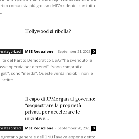
rtito comunista più grosso dell’Occidente, con tutta
..
Hollywood si ribella?
MSE Redazione
-
September 21, 2023
ncategorized
0
elite del Partito Democratico USA? “ha svenduto la
asse operaia per decenni”, “sono comprati e
gati”, sono “merda”. Queste verità indicibili non le
 scritte...
Il capo di JPMorgan al governo:
“sequestrare la proprietà
privata per accelerare le
iniziative...
MSE Redazione
-
September 20, 2023
ncategorized
0
 segretario generale dell’ONU l’aveva appena detto: