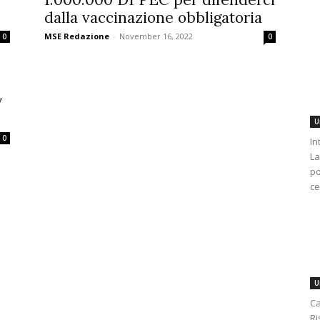
dalla vaccinazione obbligatoria
MSE Redazione
-
November 16, 2022
0
0
y
U
0
In
La
po
ce
U
Ca
Ri