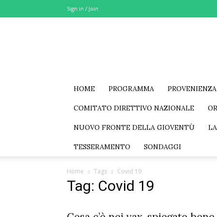
Sign in / Join
MSE
–
Movimento
Sociale
Eurasia
HOME
PROGRAMMA
PROVENIENZA
COMITATO DIRETTIVO NAZIONALE
O
NUOVO FRONTE DELLA GIOVENTÙ
LA
TESSERAMENTO
SONDAGGI
Home
Tags
Covid 19
Tag: Covid 19
Cosa c’è nei vax, spiegato bene