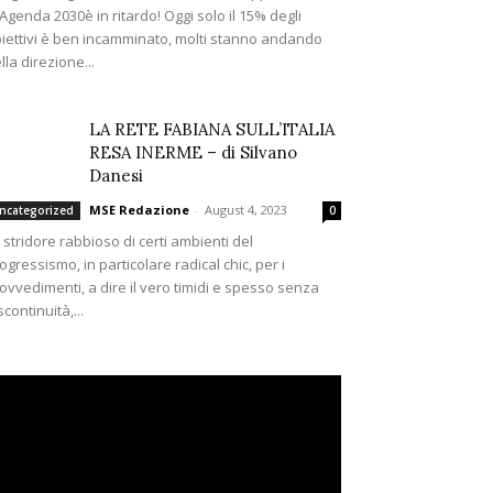
’Agenda 2030è in ritardo! Oggi solo il 15% degli
iettivi è ben incamminato, molti stanno andando
lla direzione...
LA RETE FABIANA SULL’ITALIA
RESA INERME – di Silvano
Danesi
MSE Redazione
-
August 4, 2023
ncategorized
0
 stridore rabbioso di certi ambienti del
ogressismo, in particolare radical chic, per i
ovvedimenti, a dire il vero timidi e spesso senza
scontinuità,...